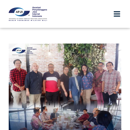
TENTANG
KEANGGOTAAN
PARTNER
LAYANAN
LAPORAN
DOKUMENTASI
LOGIN